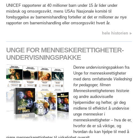
UNICEF rapporterer at 40 millioner barn under 15 år lider under
misbruk og omsorgssvikt, mens USAs Nasjonale komité til
forebyggelse av barnemishandling forteller at det er millioner av nye
rapporter om barnemishandling eller omsorgssvikt hvert år.
hele historien
UNGE FOR MENNESKERETTIGHETER-
UNDERVISNINGSPAKKE
Denne undervisningspakken fra
Unge for menneskerettigheter
med dens omfattende
Veiledning
for pedagoger, filmen
Menneskerettighetenes historie
og andre audiovisuelle
hjelpemidler og hefter, gir deg
midlene til effektivt å undervise
unge mennesker i
menneskerettigheter – hva de er,
hvorfor de er så viktige, og
hvordan du kan hjelpe til med å
gjøre menneskerettigheter til virkelighet overalt.