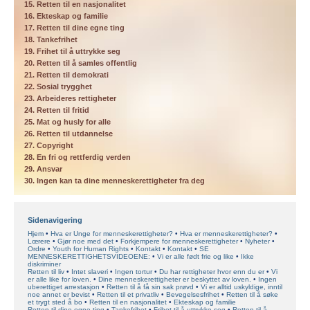
15. Retten til en nasjonalitet
16. Ekteskap og familie
17. Retten til dine egne ting
18. Tankefrihet
19. Frihet til å uttrykke seg
20. Retten til å samles offentlig
21. Retten til demokrati
22. Sosial trygghet
23. Arbeideres rettigheter
24. Retten til fritid
25. Mat og husly for alle
26. Retten til utdannelse
27. Copyright
28. En fri og rettferdig verden
29. Ansvar
30. Ingen kan ta dine menneskerettigheter fra deg
Sidenavigering
Hjem
Hva er Unge for menneskerettigheter?
Hva er menneskerettigheter?
Lœrere
Gjør noe med det
Forkjempere for menneskerettigheter
Nyheter
Ordre
Youth for Human Rights
Kontakt
Kontakt
SE
MENNESKERETTIGHETSVIDEOENE:
Vi er alle født frie og like
Ikke
diskriminer
Retten til liv
Intet slaveri
Ingen tortur
Du har rettigheter hvor enn du er
Vi
er alle like for loven.
Dine menneskerettigheter er beskyttet av loven.
Ingen
uberettiget arrestasjon
Retten til å få sin sak prøvd
Vi er alltid uskyldige, inntil
noe annet er bevist
Retten til et privatliv
Bevegelsesfrihet
Retten til å søke
et trygt sted å bo
Retten til en nasjonalitet
Ekteskap og familie
Retten til dine egne ting
Tankefrihet
Frihet til å uttrykke seg
Retten til å