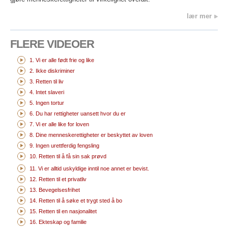
lær mer
FLERE VIDEOER
1. Vi er alle født frie og like
2. Ikke diskriminer
3. Retten til liv
4. Intet slaveri
5. Ingen tortur
6. Du har rettigheter uansett hvor du er
7. Vi er alle like for loven
8. Dine menneskerettigheter er beskyttet av loven
9. Ingen urettferdig fengsling
10. Retten til å få sin sak prøvd
11. Vi er alltid uskyldige inntil noe annet er bevist.
12. Retten til et privatliv
13. Bevegelsesfrihet
14. Retten til å søke et trygt sted å bo
15. Retten til en nasjonalitet
16. Ekteskap og familie