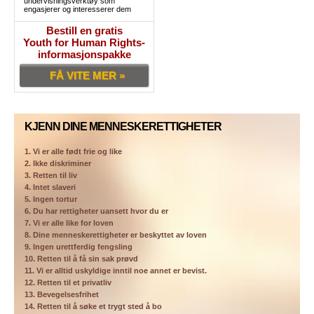
undervisningsverktøy som
engasjerer og interesserer dem
Bestill en gratis
Youth for Human Rights-
informasjonspakke
FÅ VITE MER »
KJENN DINE MENNESKERETTIGHETER
1. Vi er alle født frie og like
2. Ikke diskriminer
3. Retten til liv
4. Intet slaveri
5. Ingen tortur
6. Du har rettigheter uansett hvor du er
7. Vi er alle like for loven
8. Dine menneskerettigheter er beskyttet av loven
9. Ingen urettferdig fengsling
10. Retten til å få sin sak prøvd
11. Vi er alltid uskyldige inntil noe annet er bevist.
12. Retten til et privatliv
13. Bevegelsesfrihet
14. Retten til å søke et trygt sted å bo