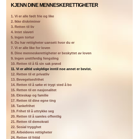
KJENN DINE MENNESKERETTIGHETER
1. Vi er alle født frie og like
2. Ikke diskriminer
3. Retten til liv
4. Intet slaveri
5. Ingen tortur
6. Du har rettigheter uansett hvor du er
7. Vi er alle like for loven
8. Dine menneskerettigheter er beskyttet av loven
9. Ingen urettferdig fengsling
10. Retten til å få sin sak prøvd
11. Vi er alltid uskyldige inntil noe annet er bevist.
12. Retten til et privatliv
13. Bevegelsesfrihet
14. Retten til å søke et trygt sted å bo
15. Retten til en nasjonalitet
16. Ekteskap og familie
17. Retten til dine egne ting
18. Tankefrihet
19. Frihet til å uttrykke seg
20. Retten til å samles offentlig
21. Retten til demokrati
22. Sosial trygghet
23. Arbeideres rettigheter
24. Retten til fritid