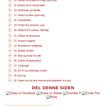
14. Retten til å søke et trygt sted å bo
15. Retten til en nasjonalitet
16. Ekteskap og familie
17. Retten til dine egne ting
18. Tankefrihet
19. Frihet til å uttrykke seg
20. Retten til å samles offentlig
21. Retten til demokrati
22. Sosial trygghet
23. Arbeideres rettigheter
24. Retten til fritid
25. Mat og husly for alle
26. Retten til utdannelse
27. Copyright
28. En fri og rettferdig verden
29. Ansvar
30. Ingen kan ta dine menneskerettigheter fra deg
DEL DENNE SIDEN