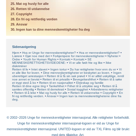
25. Mat og husly for alle
26. Retten til utdannelse
27. Copyright
28. En fri og rettferdig verden
29. Ansvar
30. Ingen kan ta dine menneskerettigheter fra deg
Sidenavigering
Hjem
Hva er Unge for menneskerettigheter?
Hva er menneskerettigheter?
Lœrere
Gjør noe med det
Forkjempere for menneskerettigheter
Nyheter
Ordre
Youth for Human Rights
Kontakt
Kontakt
SE
MENNESKERETTIGHETSVIDEOENE:
Vi er alle født frie og like
Ikke
diskriminer
Retten til liv
Intet slaveri
Ingen tortur
Du har rettigheter hvor enn du er
Vi
er alle like for loven.
Dine menneskerettigheter er beskyttet av loven.
Ingen
uberettiget arrestasjon
Retten til å få sin sak prøvd
Vi er alltid uskyldige, inntil
noe annet er bevist
Retten til et privatliv
Bevegelsesfrihet
Retten til å søke
et trygt sted å bo
Retten til en nasjonalitet
Ekteskap og familie
Retten til dine egne ting
Tankefrihet
Frihet til å uttrykke seg
Retten til å
samles offentlig
Retten til demokrati
Sosial trygghet
Arbeiderens rettigheter
Retten til å leke
Mat og husly for alle
Retten til utdannelse
Copyright
En
fri og rettferdig verden.
Ansvar
Ingen kan ta menneskerettighetene dine fra
deg.
© 2002–2026 Unge for menneskerettigheter internasjonal. Alle rettigheter forbeholdt.
Unge for menneskerettigheter internasjonal-logoen er eid av Unge for
menneskerettigheter internasjonal. UNITED-logoen er eid av TXL Films og blir brukt
med dets tillatelse. Art.