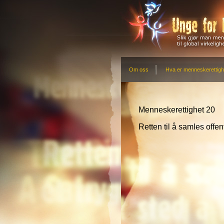
Om oss
Hva er menneskerettigh
Menneskerettighet 20
Retten til å samles offen