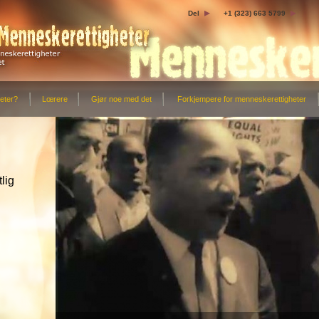
Del
+1 (323) 663 5799
eter?
Lœrere
Gjør noe med det
Forkjempere for menneskerettigheter
tlig