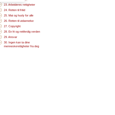
23. Arbeideres rettigheter
24. Retten til fritid
25. Mat og husly for alle
26. Retten til utdannelse
27. Copyright
28. En fri og rettferdig verden
29. Ansvar
30. Ingen kan ta dine
menneskerettigheter fra deg