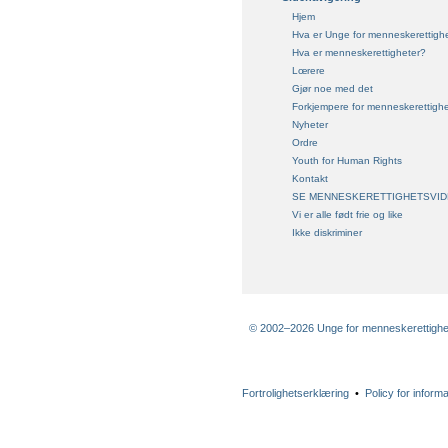
Hjem
Hva er Unge for menneskerettigh
Hva er menneskerettigheter?
Lœrere
Gjør noe med det
Forkjempere for menneskerettighe
Nyheter
Ordre
Youth for Human Rights
Kontakt
SE MENNESKERETTIGHETSVID
Vi er alle født frie og like
Ikke diskriminer
© 2002–2026 Unge for menneskerettigheter
Fortrolighetserklæring
•
Policy for inform