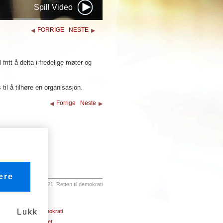
Spill Video
FORRIGE
NESTE
l fritt å delta i fredelige møter og
til å tilhøre en organisasjon.
Forrige
Neste
ere
21. Retten til demokrati
Lukk
21. Retten til demokrati
22. Sosial trygghet