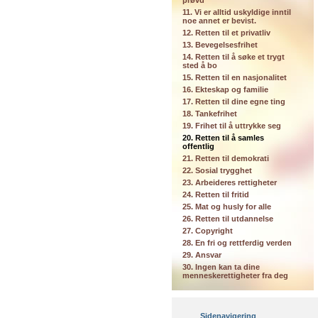
prøvd
11. Vi er alltid uskyldige inntil
noe annet er bevist.
12. Retten til et privatliv
13. Bevegelsesfrihet
14. Retten til å søke et trygt
sted å bo
15. Retten til en nasjonalitet
16. Ekteskap og familie
17. Retten til dine egne ting
18. Tankefrihet
19. Frihet til å uttrykke seg
20. Retten til å samles
offentlig
21. Retten til demokrati
22. Sosial trygghet
23. Arbeideres rettigheter
24. Retten til fritid
25. Mat og husly for alle
26. Retten til utdannelse
27. Copyright
28. En fri og rettferdig verden
29. Ansvar
30. Ingen kan ta dine
menneskerettigheter fra deg
Sidenavigering