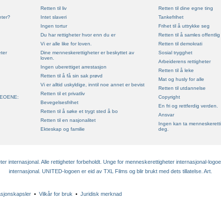
Retten til liv
Retten til dine egne ting
eter?
Intet slaveri
Tankefrihet
Ingen tortur
Frihet til å uttrykke seg
Du har rettigheter hvor enn du er
Retten til å samles offentlig
Vi er alle like for loven.
Retten til demokrati
ter
Dine menneskerettigheter er beskyttet av
Sosial trygghet
loven.
Arbeiderens rettigheter
Ingen uberettiget arrestasjon
Retten til å leke
Retten til å få sin sak prøvd
Mat og husly for alle
Vi er alltid uskyldige, inntil noe annet er bevist
Retten til utdannelse
Retten til et privatliv
EOENE:
Copyright
Bevegelsesfrihet
En fri og rettferdig verden.
Retten til å søke et trygt sted å bo
Ansvar
Retten til en nasjonalitet
Ingen kan ta menneskeretti
Ekteskap og familie
deg.
 internasjonal. Alle rettigheter forbeholdt. Unge for menneskerettigheter internasjonal-logo
internasjonal. UNITED-logoen er eid av TXL Films og blir brukt med dets tillatelse. Art.
asjonskapsler
•
Vilkår for bruk
•
Juridisk merknad