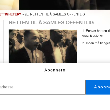
ETTIGHETER?
»
20. RETTEN TIL Å SAMLES OFFENTLIG
RETTEN TIL Å SAMLES OFFENTLIG
1. Enhver har rett ti
organisasjoner.
2. Ingen må tvinges 
Abonnere
Menneskerettighet 20
Retten til å samles offentlig
Abonn
FLERE VIDEOER
1. Vi er alle født frie og like
11. Vi er alltid uskyldige inntil
noe annet er bevist.
2. Ikke diskriminer