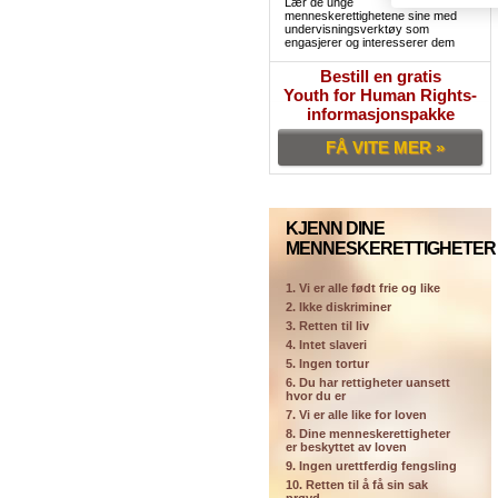
Lær de unge
menneskerettighetene sine med
undervisningsverktøy som
engasjerer og interesserer dem
Bestill en gratis
Youth for Human Rights-
informasjonspakke
FÅ VITE MER »
KJENN DINE
MENNESKERETTIGHETER
1. Vi er alle født frie og like
2. Ikke diskriminer
3. Retten til liv
4. Intet slaveri
5. Ingen tortur
6. Du har rettigheter uansett
hvor du er
7. Vi er alle like for loven
8. Dine menneskerettigheter
er beskyttet av loven
9. Ingen urettferdig fengsling
10. Retten til å få sin sak