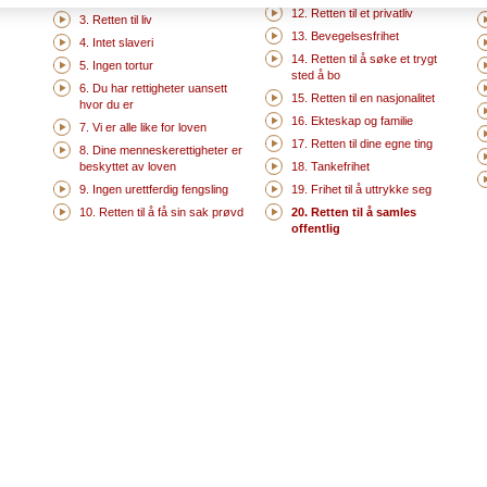
12. Retten til et privatliv
3. Retten til liv
13. Bevegelsesfrihet
4. Intet slaveri
14. Retten til å søke et trygt
5. Ingen tortur
sted å bo
6. Du har rettigheter uansett
15. Retten til en nasjonalitet
hvor du er
16. Ekteskap og familie
7. Vi er alle like for loven
17. Retten til dine egne ting
8. Dine menneskerettigheter er
beskyttet av loven
18. Tankefrihet
9. Ingen urettferdig fengsling
19. Frihet til å uttrykke seg
10. Retten til å få sin sak prøvd
20. Retten til å samles
offentlig