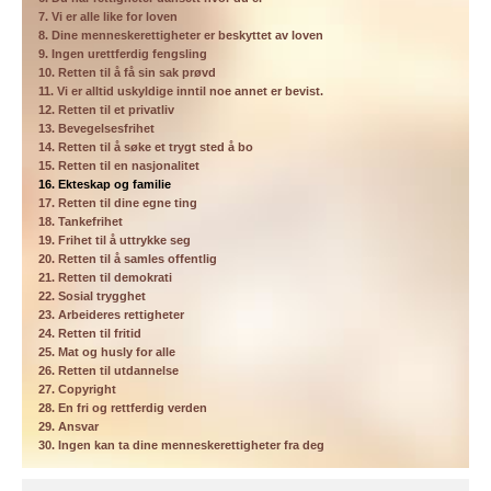
7. Vi er alle like for loven
8. Dine menneskerettigheter er beskyttet av loven
9. Ingen urettferdig fengsling
10. Retten til å få sin sak prøvd
11. Vi er alltid uskyldige inntil noe annet er bevist.
12. Retten til et privatliv
13. Bevegelsesfrihet
14. Retten til å søke et trygt sted å bo
15. Retten til en nasjonalitet
16. Ekteskap og familie
17. Retten til dine egne ting
18. Tankefrihet
19. Frihet til å uttrykke seg
20. Retten til å samles offentlig
21. Retten til demokrati
22. Sosial trygghet
23. Arbeideres rettigheter
24. Retten til fritid
25. Mat og husly for alle
26. Retten til utdannelse
27. Copyright
28. En fri og rettferdig verden
29. Ansvar
30. Ingen kan ta dine menneskerettigheter fra deg