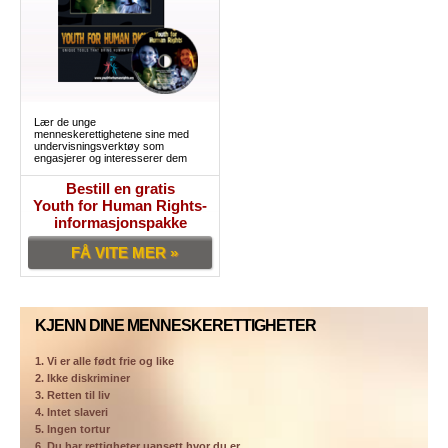
Lær de unge
menneskerettighetene sine med
undervisningsverktøy som
engasjerer og interesserer dem
Bestill en gratis
Youth for Human Rights-
informasjonspakke
FÅ VITE MER »
KJENN DINE MENNESKERETTIGHETER
1. Vi er alle født frie og like
2. Ikke diskriminer
3. Retten til liv
4. Intet slaveri
5. Ingen tortur
6. Du har rettigheter uansett hvor du er