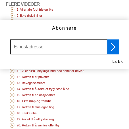
FLERE VIDEOER
1. Vi er alle født frie og like
2. Ikke diskriminer
3. Retten til liv
Abonnere
4. Intet slaveri
5. Ingen tortur
6. Du har rettigheter uansett hvor du er
7. Vi er alle like for loven
8. Dine menneskerettigheter er beskyttet av loven
9. Ingen urettferdig fengsling
Lukk
10. Retten til å få sin sak prøvd
11. Vi er alltid uskyldige inntil noe annet er bevist.
12. Retten til et privatliv
13. Bevegelsesfrihet
14. Retten til å søke et trygt sted å bo
15. Retten til en nasjonalitet
16. Ekteskap og familie
17. Retten til dine egne ting
18. Tankefrihet
19. Frihet til å uttrykke seg
20. Retten til å samles offentlig