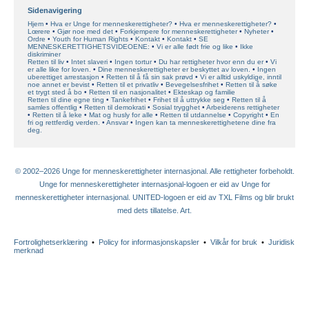
Sidenavigering
Hjem
Hva er Unge for menneskerettigheter?
Hva er menneskerettigheter?
Lœrere
Gjør noe med det
Forkjempere for menneskerettigheter
Nyheter
Ordre
Youth for Human Rights
Kontakt
Kontakt
SE
MENNESKERETTIGHETSVIDEOENE:
Vi er alle født frie og like
Ikke
diskriminer
Retten til liv
Intet slaveri
Ingen tortur
Du har rettigheter hvor enn du er
Vi
er alle like for loven.
Dine menneskerettigheter er beskyttet av loven.
Ingen
uberettiget arrestasjon
Retten til å få sin sak prøvd
Vi er alltid uskyldige, inntil
noe annet er bevist
Retten til et privatliv
Bevegelsesfrihet
Retten til å søke
et trygt sted å bo
Retten til en nasjonalitet
Ekteskap og familie
Retten til dine egne ting
Tankefrihet
Frihet til å uttrykke seg
Retten til å
samles offentlig
Retten til demokrati
Sosial trygghet
Arbeiderens rettigheter
Retten til å leke
Mat og husly for alle
Retten til utdannelse
Copyright
En
fri og rettferdig verden.
Ansvar
Ingen kan ta menneskerettighetene dine fra
deg.
© 2002–2026 Unge for menneskerettigheter internasjonal. Alle rettigheter forbeholdt.
Unge for menneskerettigheter internasjonal-logoen er eid av Unge for
menneskerettigheter internasjonal. UNITED-logoen er eid av TXL Films og blir brukt
med dets tillatelse. Art.
Fortrolighetserklæring
•
Policy for informasjonskapsler
•
Vilkår for bruk
•
Juridisk
merknad