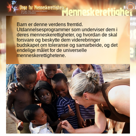
Om oss
Hva er menneskerettigheter?
Barn er denne verdens fremtid.
Hva er Unge for menneskerettigheter?
Utdannelsesprogrammer som underviser dem i
Lœrere
deres menneskerettigheter, og hvordan de skal
Vårt formål
Menneskerettigheter definert
forsvare og beskytte dem viderebringer
Gjør noe med det
Historien om Unge for menneskerettigheter
Bakgrunnen for menneskerettighetene
Velkommen
budskapet om toleranse og samarbeide, og det
endelige målet for de universelle
Forkjempere for menneskerettigheter
Lederstab
Verdenserklæringen om
Detaljer om undervisningspakken
Engasjer deg
menneskerettighetene.
Menneskerettigheter
Nyheter
Rådgivende komite
Resultater fra lærere
petisjon
Forkjempere for menneskerettigheter
Ordre
UFMRI’s samarbeidspartnere
Menneskerettighetspensum
Medlemskap & donasjon
Menneskerettighetsorganisasjoner
Kontakt
Proklamasjoner & anerkjennelser
Pedagog programmere
Grupper
Menneskerettighetsovergrep
Støtteerklæringer
program implementering
Konkurranser