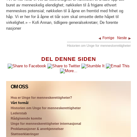
buret av menneskelig elendighet; nøkkelen til å frigjøre ethvert
menneskes potensial; nøkkelen til å åpne en fremtid med frihet og
håp. Vi er her for å åpne et tiår som skal omsette dette håpet til
virkelighet.»
– Kofi Annan, tidligere generalsekretær, De forente
nasjoner
Forrige
Neste
Historien om Unge for menneskerettigheter
DEL DENNE SIDEN
OM OSS
Hva er Unge for menneskerettigheter?
Vårt formål
Historien om Unge for menneskerettigheter
Lederstab
Rådgivende komite
Unge for menneskerettigheter internasjonal
Proklamasjoner & anerkjennelser
Støtteerklæringer