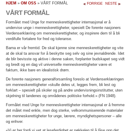
HJEM
»
OM OSS
»
VÅRT FORMÅL
FORRIGE
NESTE
VÅRT FORMÅL
Formålet med Unge for menneskerettigheter internasjonal er å
undervise unge i menneskerettigheter, spesielt De forente nasjoners
Verdenserklæring om menneskerettigheter, og inspirere dem til å bli
verdifulle fortalere for fred og toleranse.
Barna er vår fremtid. De skal kjenne sine menneskerettigheter og vite
at de skal ta ansvar for å beskytte seg selv og sine jevnaldrende. Idet
de blir bevisste og aktive i denne saken, forplanter budskapet seg vidt
og bredt og en dag vil universelle menneskerettigheter være et
faktum, ikke bare en idealistisk drøm.
De forente nasjoners generalforsamling foreslo at Verdenserklæringen
om menneskerettigheter «skulle deles ut, legges frem, bli lest og
forklart – spesielt på skoler og på andre undervisningsinstitutter, uten
skjelning til landenes og områdenes politiske forhold.» (FN 1948).
Formålet med Unge for menneskerettigheter internasjonal er å fremme
det målet med enkle, men dog sterke, velkommuniserende materialer
om menneskerettigheter for unge, lærere, myndighetspersoner – alle
og enhver.
«Vi er her fordi vi vet at leseferdighet er nøkkelen til å låse opp det