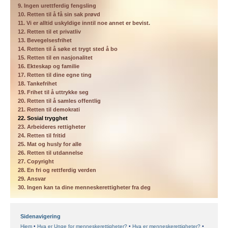
9. Ingen urettferdig fengsling
10. Retten til å få sin sak prøvd
11. Vi er alltid uskyldige inntil noe annet er bevist.
12. Retten til et privatliv
13. Bevegelsesfrihet
14. Retten til å søke et trygt sted å bo
15. Retten til en nasjonalitet
16. Ekteskap og familie
17. Retten til dine egne ting
18. Tankefrihet
19. Frihet til å uttrykke seg
20. Retten til å samles offentlig
21. Retten til demokrati
22. Sosial trygghet
23. Arbeideres rettigheter
24. Retten til fritid
25. Mat og husly for alle
26. Retten til utdannelse
27. Copyright
28. En fri og rettferdig verden
29. Ansvar
30. Ingen kan ta dine menneskerettigheter fra deg
Sidenavigering
Hjem
Hva er Unge for menneskerettigheter?
Hva er menneskerettigheter?