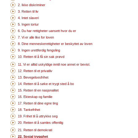
2. Ikke diskriminer
3. Retten til liv
4. Intet slaveri
5. Ingen tortur
6. Du har rettigheter uansett hvor du er
7. Vi er alle like for loven
8. Dine menneskerettigheter er beskyttet av loven
9. Ingen urettferdig fengsling
10. Retten til å få sin sak prøvd
11. Vi er alltid uskyldige inntil noe annet er bevist.
12. Retten til et privatliv
13. Bevegelsesfrihet
14. Retten til å søke et trygt sted å bo
15. Retten til en nasjonalitet
16. Ekteskap og familie
17. Retten til dine egne ting
18. Tankefrihet
19. Frihet til å uttrykke seg
20. Retten til å samles offentlig
21. Retten til demokrati
22. Sosial trygghet