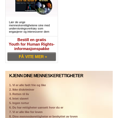
Lær de unge
menneskerettighetene sine med
undervisningsverktøy som
engasjerer og interesserer dem
Bestill en gratis
Youth for Human Rights-
informasjonspakke
FÅ VITE MER »
KJENN DINE MENNESKERETTIGHETER
1. Vi er alle født frie og like
2. Ikke diskriminer
3. Retten til liv
4. Intet slaveri
5. Ingen tortur
6. Du har rettigheter uansett hvor du er
7. Vi er alle like for loven
8. Dine menneskerettigheter er beskyttet av loven