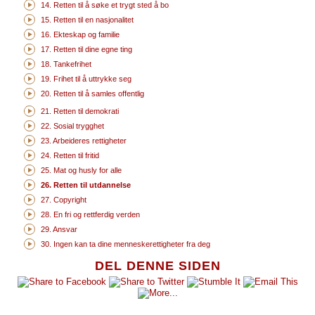
14. Retten til å søke et trygt sted å bo
15. Retten til en nasjonalitet
16. Ekteskap og familie
17. Retten til dine egne ting
18. Tankefrihet
19. Frihet til å uttrykke seg
20. Retten til å samles offentlig
21. Retten til demokrati
22. Sosial trygghet
23. Arbeideres rettigheter
24. Retten til fritid
25. Mat og husly for alle
26. Retten til utdannelse
27. Copyright
28. En fri og rettferdig verden
29. Ansvar
30. Ingen kan ta dine menneskerettigheter fra deg
DEL DENNE SIDEN