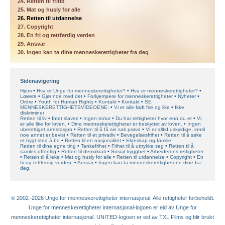
24. Retten til fritid
25. Mat og husly for alle
26. Retten til utdannelse
27. Copyright
28. En fri og rettferdig verden
29. Ansvar
30. Ingen kan ta dine menneskerettigheter fra deg
Sidenavigering
Hjem
Hva er Unge for menneskerettigheter?
Hva er menneskerettigheter?
Lœrere
Gjør noe med det
Forkjempere for menneskerettigheter
Nyheter
Ordre
Youth for Human Rights
Kontakt
Kontakt
SE
MENNESKERETTIGHETSVIDEOENE:
Vi er alle født frie og like
Ikke
diskriminer
Retten til liv
Intet slaveri
Ingen tortur
Du har rettigheter hvor enn du er
Vi
er alle like for loven.
Dine menneskerettigheter er beskyttet av loven.
Ingen
uberettiget arrestasjon
Retten til å få sin sak prøvd
Vi er alltid uskyldige, inntil
noe annet er bevist
Retten til et privatliv
Bevegelsesfrihet
Retten til å søke
et trygt sted å bo
Retten til en nasjonalitet
Ekteskap og familie
Retten til dine egne ting
Tankefrihet
Frihet til å uttrykke seg
Retten til å
samles offentlig
Retten til demokrati
Sosial trygghet
Arbeiderens rettigheter
Retten til å leke
Mat og husly for alle
Retten til utdannelse
Copyright
En
fri og rettferdig verden.
Ansvar
Ingen kan ta menneskerettighetene dine fra
deg.
© 2002–2026 Unge for menneskerettigheter internasjonal. Alle rettigheter forbeholdt.
Unge for menneskerettigheter internasjonal-logoen er eid av Unge for
menneskerettigheter internasjonal. UNITED-logoen er eid av TXL Films og blir brukt