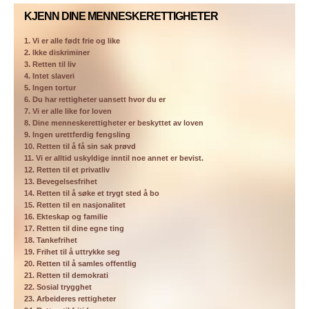
KJENN DINE MENNESKERETTIGHETER
1. Vi er alle født frie og like
2. Ikke diskriminer
3. Retten til liv
4. Intet slaveri
5. Ingen tortur
6. Du har rettigheter uansett hvor du er
7. Vi er alle like for loven
8. Dine menneskerettigheter er beskyttet av loven
9. Ingen urettferdig fengsling
10. Retten til å få sin sak prøvd
11. Vi er alltid uskyldige inntil noe annet er bevist.
12. Retten til et privatliv
13. Bevegelsesfrihet
14. Retten til å søke et trygt sted å bo
15. Retten til en nasjonalitet
16. Ekteskap og familie
17. Retten til dine egne ting
18. Tankefrihet
19. Frihet til å uttrykke seg
20. Retten til å samles offentlig
21. Retten til demokrati
22. Sosial trygghet
23. Arbeideres rettigheter