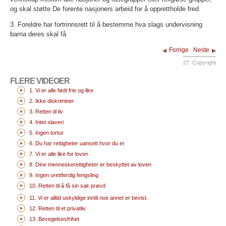
og skal støtte De forente nasjoners arbeid for å opprettholde fred.
3. Foreldre har fortrinnsrett til å bestemme hva slags undervisning
barna deres skal få.
Forrige
Neste
27. Copyright
FLERE VIDEOER
1. Vi er alle født frie og like
2. Ikke diskriminer
3. Retten til liv
4. Intet slaveri
5. Ingen tortur
6. Du har rettigheter uansett hvor du er
7. Vi er alle like for loven
8. Dine menneskerettigheter er beskyttet av loven
9. Ingen urettferdig fengsling
10. Retten til å få sin sak prøvd
11. Vi er alltid uskyldige inntil noe annet er bevist.
12. Retten til et privatliv
13. Bevegelsesfrihet