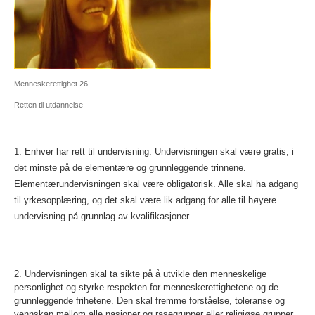
Menneskerettighet 26
Retten til utdannelse
1. Enhver har rett til undervisning. Undervisningen skal være gratis, i
det minste på de elementære og grunnleggende trinnene.
Elementærundervisningen skal være obligatorisk. Alle skal ha adgang
til yrkesopplæring, og det skal være lik adgang for alle til høyere
undervisning på grunnlag av kvalifikasjoner.
2. Undervisningen skal ta sikte på å utvikle den menneskelige
personlighet og styrke respekten for menneskerettighetene og de
grunnleggende frihetene. Den skal fremme forståelse, toleranse og
vennskap mellom alle nasjoner og rasegrupper eller religiøse grupper,