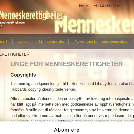
Del
+1 (323) 663 5799
eter?
Lœrere
Gjør noe med det
Forkjempere for menneskerettigheter
ERETTIGHETER
UNGE FOR MENNESKERETTIGHETER
Copyrights
Takknemlig anerkjennelse gis til L. Ron Hubbard Library for tillatelse til
Hubbards copyrightbeskyttede verker.
Alle materialer på denne siden er beskyttet av lover og internasjonale a
har blitt lagt på internettsiden med godkjennelse av opphavsrettighets
formålet å stille det til rådighet for gjennomsyn av brukerne på denne sid
ned eller overføre noe av materialet, eller på annet vis reprodusere de
elektronisk eller mekanisk, inklusive data-oppbevaringssystemer, opptak,
Abonnere
Opplysninger om varemerker