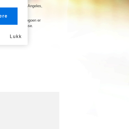
logy Center, Los Angeles,
ere
Tomorrow Club
-logoen er
gheter og toleranse.
Lukk