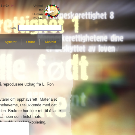
Språk
United
for
Human
Rights
SØK
Nyheter
Ordre
Kontakt
 å reprodusere utdrag fra L. Ron
vtaler om opphavsrett. Materialet
innehaverne, utelukkende med det
en. Brukere har ikke rett til å laste
t på noen som helst måte,
 trykk eller fotokopiering.