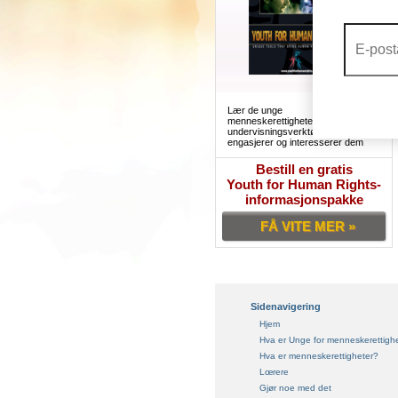
Lær de unge
menneskerettighetene sine med
undervisningsverktøy som
engasjerer og interesserer dem
Bestill en gratis
Youth for Human Rights-
informasjonspakke
FÅ VITE MER »
Sidenavigering
Hjem
Hva er Unge for menneskerettigh
Hva er menneskerettigheter?
Lœrere
Gjør noe med det