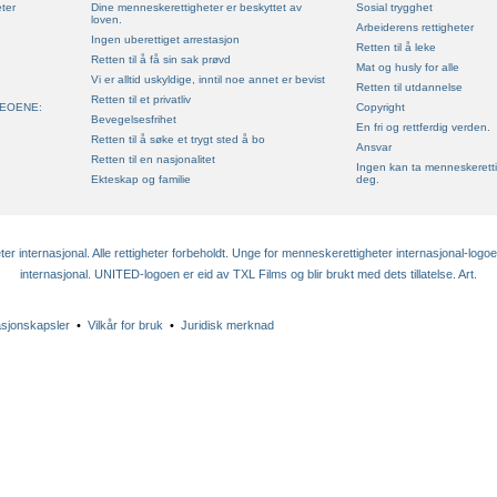
ter
Dine menneskerettigheter er beskyttet av
Sosial trygghet
loven.
Arbeiderens rettigheter
Ingen uberettiget arrestasjon
Retten til å leke
Retten til å få sin sak prøvd
Mat og husly for alle
Vi er alltid uskyldige, inntil noe annet er bevist
Retten til utdannelse
Retten til et privatliv
EOENE:
Copyright
Bevegelsesfrihet
En fri og rettferdig verden.
Retten til å søke et trygt sted å bo
Ansvar
Retten til en nasjonalitet
Ingen kan ta menneskeretti
Ekteskap og familie
deg.
 internasjonal. Alle rettigheter forbeholdt. Unge for menneskerettigheter internasjonal-logo
internasjonal. UNITED-logoen er eid av TXL Films og blir brukt med dets tillatelse. Art.
asjonskapsler
•
Vilkår for bruk
•
Juridisk merknad