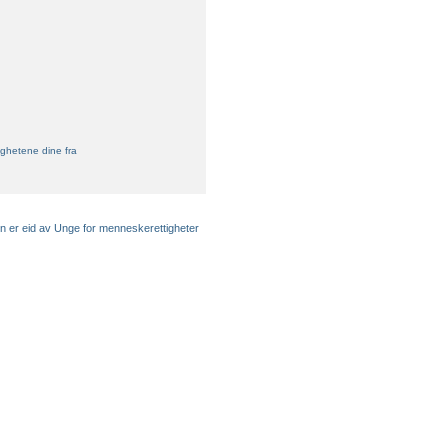
ghetene dine fra
en er eid av Unge for menneskerettigheter