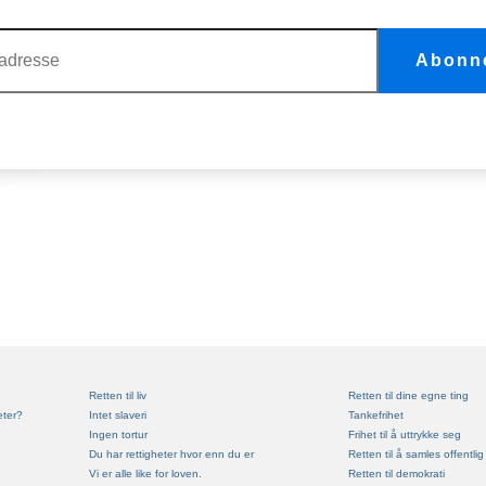
Scientologi
er et vare- og servicemerke som eies av Religious Techno
California, USA og brukes med dets tillatelse.
Abonn
Unge for menneskerettigheter internasjonal
-logoen og
Leaders of 
varemerker som eies av Den internasjonale stiftelsen for menneskeretti
Retten til liv
Retten til dine egne ting
eter?
Intet slaveri
Tankefrihet
Ingen tortur
Frihet til å uttrykke seg
Du har rettigheter hvor enn du er
Retten til å samles offentlig
Vi er alle like for loven.
Retten til demokrati