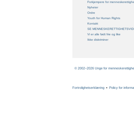
Forkjempere for menneskerettighe
Nyheter
Ordre
Youth for Human Rights
Kontakt
SE MENNESKERETTIGHETSVID
Vi er alle født frie og like
Ikke diskriminer
© 2002–2026 Unge for menneskerettigheter
Fortrolighetserklæring
•
Policy for inform