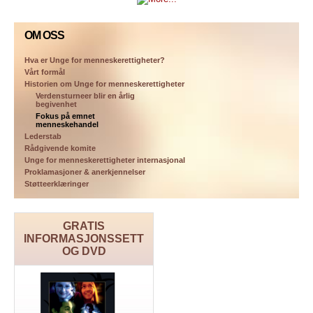
OM OSS
Hva er Unge for menneskerettigheter?
Vårt formål
Historien om Unge for menneskerettigheter
Verdensturneer blir en årlig
begivenhet
Fokus på emnet
menneskehandel
Lederstab
Rådgivende komite
Unge for menneskerettigheter internasjonal
Proklamasjoner & anerkjennelser
Støtteerklæringer
GRATIS
INFORMASJONSSETT
OG DVD