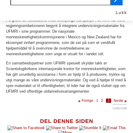
arbeidet med mange organisasjoner gjennom årene (
klikk her for å se
siden med UFMRI’s samarbeidspartnere
).
Lukk
På grunn av resultatene med forskjellige kampanjer i UFMRI har flere
regjeringsembetsmenn begynt å integrere undervisningsmaterialer fra
UFMRI i sine programmer. De nasjonale
menneskerettighetskommisjonene i Mexico og New Zealand har for
eksempel innført programmene, som de ser på som et verdifullt
hjelpemiddel til å overvinne de overtredelsene av
menneskerettighetene som unge er utsatt for i landet sitt.
En samarbeidspartner som UFMRI spesielt skylder takk er
Scientologikirkens internasjonale kontor for menneskerettigheter, som
har gitt uvurderlig assistanse i form av hjelp til å produsere, trykke og
utgi mange av våre undervisningsmaterialer. Og ved å hjelpe til med å
spre materialet ut til offentligheten; til tider har de også sluttet opp om
UFMRI ved offentlige utdannelsesarrangementer.
Forrige
1
2
3
Neste
Lederstab
DEL DENNE SIDEN