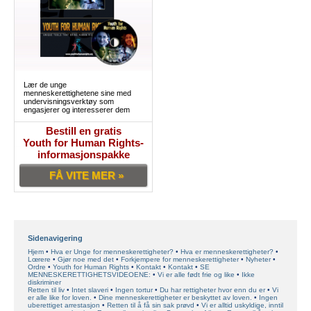
Lær de unge
menneskerettighetene sine med
undervisningsverktøy som
engasjerer og interesserer dem
Bestill en gratis
Youth for Human Rights-
informasjonspakke
FÅ VITE MER »
Sidenavigering
Hjem
Hva er Unge for menneskerettigheter?
Hva er menneskerettigheter?
Lœrere
Gjør noe med det
Forkjempere for menneskerettigheter
Nyheter
Ordre
Youth for Human Rights
Kontakt
Kontakt
SE
MENNESKERETTIGHETSVIDEOENE:
Vi er alle født frie og like
Ikke
diskriminer
Retten til liv
Intet slaveri
Ingen tortur
Du har rettigheter hvor enn du er
Vi
er alle like for loven.
Dine menneskerettigheter er beskyttet av loven.
Ingen
uberettiget arrestasjon
Retten til å få sin sak prøvd
Vi er alltid uskyldige, inntil