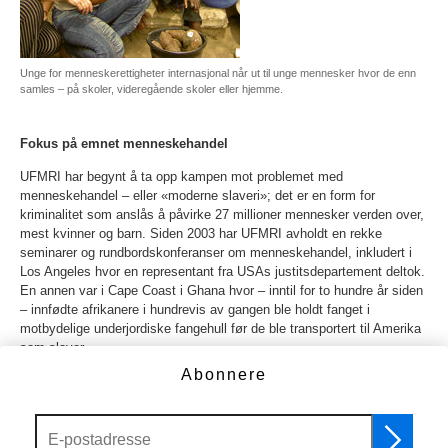
Unge for menneskerettigheter internasjonal når ut til unge mennesker hvor de enn
samles – på skoler, videregående skoler eller hjemme.
Fokus på emnet menneskehandel
UFMRI har begynt å ta opp kampen mot problemet med
menneskehandel – eller «moderne slaveri»; det er en form for
kriminalitet som anslås å påvirke 27 millioner mennesker verden over,
mest kvinner og barn. Siden 2003 har UFMRI avholdt en rekke
seminarer og rundbordskonferanser om menneskehandel, inkludert i
Los Angeles hvor en representant fra USAs justitsdepartement deltok.
En annen var i Cape Coast i Ghana hvor – inntil for to hundre år siden
– innfødte afrikanere i hundrevis av gangen ble holdt fanget i
motbydelige underjordiske fangehull før de ble transportert til Amerika
som slaver.
Abonnere
UFMRI – danner partnerskap i kampen for menneskerettigheter
UFMRI er en uavhengig og sekulær allmennyttig organisasjon som er
registrert i USA. UFMRI samarbeider med likesinnede sekulære og
trosbaserte organisasjoner for å ekspandere globalt. Den har derfor