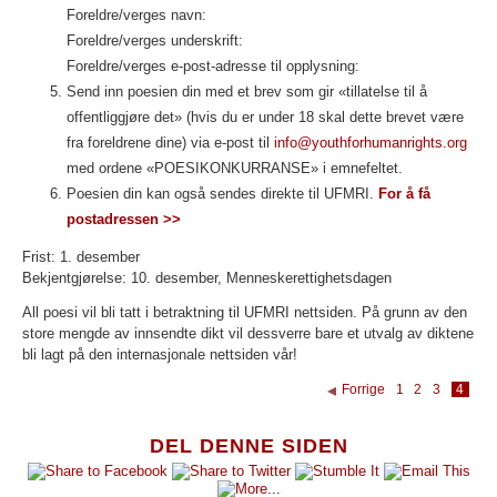
Foreldre/verges navn:
Foreldre/verges underskrift:
Foreldre/verges e-post-adresse til opplysning:
Send inn poesien din med et brev som gir «tillatelse til å
offentliggjøre det» (hvis du er under 18 skal dette brevet være
fra foreldrene dine) via e-post til
info@youthforhumanrights.org
med ordene «POESIKONKURRANSE» i emnefeltet.
Poesien din kan også sendes direkte til UFMRI.
For å få
postadressen >>
Frist: 1. desember
Bekjentgjørelse: 10. desember, Menneskerettighetsdagen
All poesi vil bli tatt i betraktning til UFMRI nettsiden. På grunn av den
store mengde av innsendte dikt vil dessverre bare et utvalg av diktene
bli lagt på den internasjonale nettsiden vår!
Forrige
1
2
3
4
DEL DENNE SIDEN