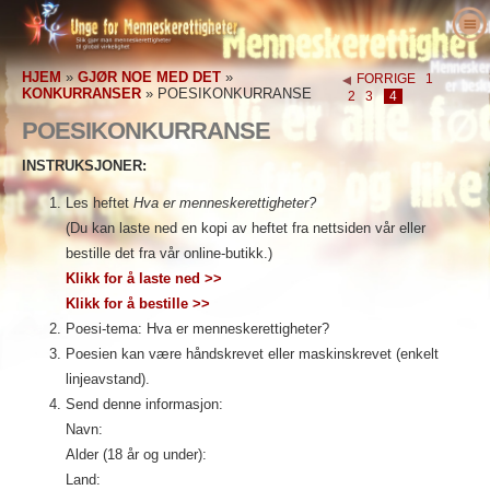
Om oss
HJEM
»
GJØR NOE MED DET
»
FORRIGE
1
Hva er menneskerettigheter?
Hva er Unge for menneskerettigheter?
KONKURRANSER
»
POESIKONKURRANSE
2
3
4
Lœrere
Vårt formål
Menneskerettigheter definert
POESIKONKURRANSE
Gjør noe med det
Historien om Unge for menneskerettigheter
Bakgrunnen for menneskerettighetene
Velkommen
INSTRUKSJONER:
Forkjempere for menneskerettigheter
Lederstab
Verdenserklæringen om
Detaljer om undervisningspakken
Engasjer deg
Les heftet
Hva er menneskerettigheter?
Menneskerettigheter
(Du kan laste ned en kopi av heftet fra nettsiden vår eller
Nyheter
Rådgivende komite
Resultater fra lærere
petisjon
Forkjempere for menneskerettigheter
bestille det fra vår online-butikk.)
Ordre
UFMRI’s samarbeidspartnere
Menneskerettighetspensum
Medlemskap & donasjon
Menneskerettighetsorganisasjoner
Klikk for å laste ned >>
Kontakt
Klikk for å bestille >>
Proklamasjoner & anerkjennelser
Pedagog programmere
Grupper
Menneskerettighetsovergrep
Poesi-tema: Hva er menneskerettigheter?
Støtteerklæringer
program implementering
Konkurranser
Poesien kan være håndskrevet eller maskinskrevet (enkelt
linjeavstand).
Send denne informasjon:
Navn:
Alder (18 år og under):
Land: