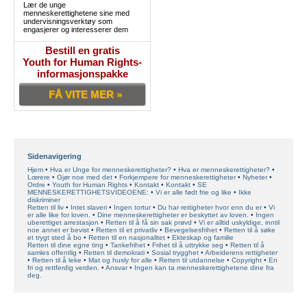
Lær de unge
menneskerettighetene sine med
undervisningsverktøy som
engasjerer og interesserer dem
Bestill en gratis
Youth for Human Rights-
informasjonspakke
FÅ VITE MER »
Sidenavigering
Hjem
Hva er Unge for menneskerettigheter?
Hva er menneskerettigheter?
Lœrere
Gjør noe med det
Forkjempere for menneskerettigheter
Nyheter
Ordre
Youth for Human Rights
Kontakt
Kontakt
SE
MENNESKERETTIGHETSVIDEOENE:
Vi er alle født frie og like
Ikke
diskriminer
Retten til liv
Intet slaveri
Ingen tortur
Du har rettigheter hvor enn du er
Vi
er alle like for loven.
Dine menneskerettigheter er beskyttet av loven.
Ingen
uberettiget arrestasjon
Retten til å få sin sak prøvd
Vi er alltid uskyldige, inntil
noe annet er bevist
Retten til et privatliv
Bevegelsesfrihet
Retten til å søke
et trygt sted å bo
Retten til en nasjonalitet
Ekteskap og familie
Retten til dine egne ting
Tankefrihet
Frihet til å uttrykke seg
Retten til å
samles offentlig
Retten til demokrati
Sosial trygghet
Arbeiderens rettigheter
Retten til å leke
Mat og husly for alle
Retten til utdannelse
Copyright
En
fri og rettferdig verden.
Ansvar
Ingen kan ta menneskerettighetene dine fra
deg.