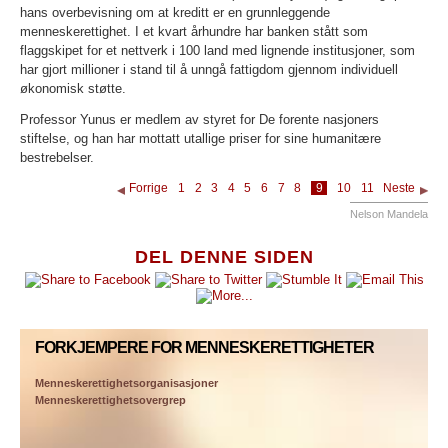
hans overbevisning om at kreditt er en grunnleggende
menneskerettighet. I et kvart århundre har banken stått som
flaggskipet for et nettverk i 100 land med lignende institusjoner, som
har gjort millioner i stand til å unngå fattigdom gjennom individuell
økonomisk støtte.
Professor Yunus er medlem av styret for De forente nasjoners
stiftelse, og han har mottatt utallige priser for sine humanitære
bestrebelser.
Forrige
1
2
3
4
5
6
7
8
9
10
11
Neste
Nelson Mandela
DEL DENNE SIDEN
FORKJEMPERE FOR MENNESKERETTIGHETER
Menneskerettighetsorganisasjoner
Menneskerettighetsovergrep