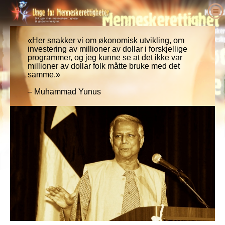
Om oss
Hva er menneskerettigheter?
«Her snakker vi om økonomisk utvikling, om
Hva er Unge for menneskerettigheter?
investering av millioner av dollar i forskjellige
Lœrere
programmer, og jeg kunne se at det ikke var
Vårt formål
Menneskerettigheter definert
millioner av dollar folk måtte bruke med det
Gjør noe med det
Historien om Unge for menneskerettigheter
Bakgrunnen for menneskerettighetene
Velkommen
samme.»
Forkjempere for menneskerettigheter
Lederstab
Verdenserklæringen om
Detaljer om undervisningspakken
Engasjer deg
– Muhammad Yunus
Menneskerettigheter
Nyheter
Rådgivende komite
Resultater fra lærere
petisjon
Forkjempere for menneskerettigheter
Ordre
UFMRI’s samarbeidspartnere
Menneskerettighetspensum
Medlemskap & donasjon
Menneskerettighetsorganisasjoner
Kontakt
Proklamasjoner & anerkjennelser
Pedagog programmere
Grupper
Menneskerettighetsovergrep
Støtteerklæringer
program implementering
Konkurranser