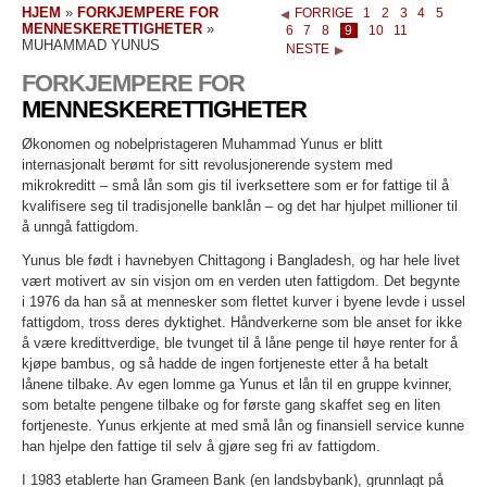
HJEM
»
FORKJEMPERE FOR
FORRIGE
1
2
3
4
5
MENNESKERETTIGHETER
»
6
7
8
9
10
11
MUHAMMAD YUNUS
NESTE
FORKJEMPERE FOR
MENNESKERETTIGHETER
Økonomen og nobelpristageren Muhammad Yunus er blitt
internasjonalt berømt for sitt revolusjonerende system med
mikrokreditt – små lån som gis til iverksettere som er for fattige til å
kvalifisere seg til tradisjonelle banklån – og det har hjulpet millioner til
å unngå fattigdom.
Yunus ble født i havnebyen Chittagong i Bangladesh, og har hele livet
vært motivert av sin visjon om en verden uten fattigdom. Det begynte
i 1976 da han så at mennesker som flettet kurver i byene levde i ussel
fattigdom, tross deres dyktighet. Håndverkerne som ble anset for ikke
å være kredittverdige, ble tvunget til å låne penge til høye renter for å
kjøpe bambus, og så hadde de ingen fortjeneste etter å ha betalt
lånene tilbake. Av egen lomme ga Yunus et lån til en gruppe kvinner,
som betalte pengene tilbake og for første gang skaffet seg en liten
fortjeneste. Yunus erkjente at med små lån og finansiell service kunne
han hjelpe den fattige til selv å gjøre seg fri av fattigdom.
I 1983 etablerte han Grameen Bank (en landsbybank), grunnlagt på