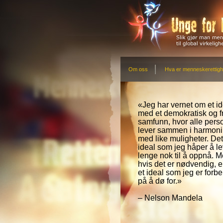
Om oss
Hva er menneskerettigh
«Jeg har vernet om et id
med et demokratisk og fr
samfunn, hvor alle pers
lever sammen i harmoni
med like muligheter. Det
ideal som jeg håper å l
lenge nok til å oppnå. 
hvis det er nødvendig, e
et ideal som jeg er forbe
på å dø for.»
– Nelson Mandela