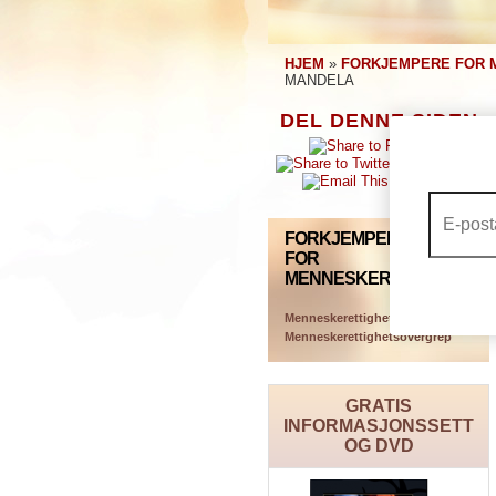
HJEM
»
FORKJEMPERE FOR 
MANDELA
DEL DENNE SIDEN
FORKJEMPERE
FOR
MENNESKERETTIGHETER
Menneskerettighetsorganisasjoner
Menneskerettighetsovergrep
GRATIS
INFORMASJONSSETT
OG DVD