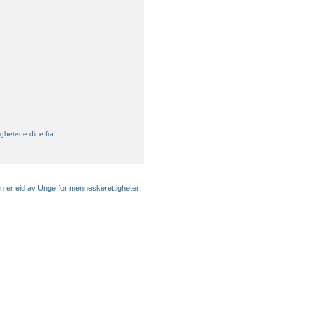
ghetene dine fra
en er eid av Unge for menneskerettigheter