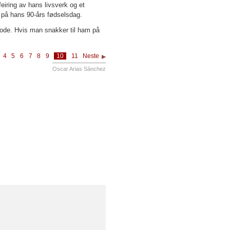
eiring av hans livsverk og et
d på hans 90-års fødselsdag.
hode. Hvis man snakker til ham på
4
5
6
7
8
9
10
11
Neste
Oscar Arias Sánchez