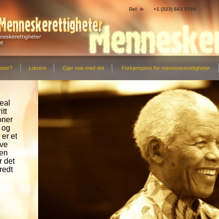
Del
+1 (323) 663 5799
eter?
Lœrere
Gjør noe med det
Forkjempere for menneskerettigheter
eal
itt
oner
 og
 er et
eve
Men
r det
redt