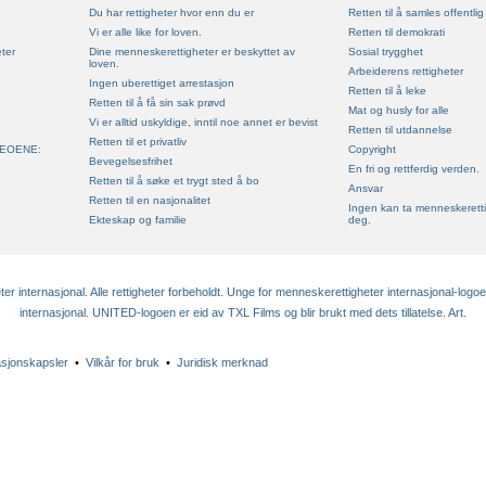
Du har rettigheter hvor enn du er
Retten til å samles offentlig
Vi er alle like for loven.
Retten til demokrati
ter
Dine menneskerettigheter er beskyttet av
Sosial trygghet
loven.
Arbeiderens rettigheter
Ingen uberettiget arrestasjon
Retten til å leke
Retten til å få sin sak prøvd
Mat og husly for alle
Vi er alltid uskyldige, inntil noe annet er bevist
Retten til utdannelse
Retten til et privatliv
EOENE:
Copyright
Bevegelsesfrihet
En fri og rettferdig verden.
Retten til å søke et trygt sted å bo
Ansvar
Retten til en nasjonalitet
Ingen kan ta menneskeretti
Ekteskap og familie
deg.
 internasjonal. Alle rettigheter forbeholdt. Unge for menneskerettigheter internasjonal-logo
internasjonal. UNITED-logoen er eid av TXL Films og blir brukt med dets tillatelse. Art.
asjonskapsler
•
Vilkår for bruk
•
Juridisk merknad