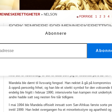
MENNESKERETTIGHETER
»
NELSON
FORRIGE
1
2
3
4
FORKJEMPERE FOR MENNESKERETTIG
Abonnere
Nelson Mandela, som er et av vår tids mest anerkjente menneskerettig
hengivne kamp for sitt folks frihet inspirerer menneskerettighetsforkje
Mandela som var sønn av en stammehøvding, ble født i Transkei i Sør
Abonn
juridisk embetseksamen. I 1944, deltok han i Den afrikanske nasjonale
med å avskaffe det regjerende nasjonale partis apartheidpolitikk.
Ved d
hans aksjoner, erklærte Mandela: «Jeg har kjempet imot hvit domi
dominans.
Jeg har vernet om et ideal med et demokratisk og fritt samf
sammen i harmoni og med like muligheter. Det er et ideal som jeg håper
hvis det er nødvendig, er det et ideal som jeg er forberedt på å dø for.»
Mandela ble dømt til livsvarig fengsel. Han nektet å gå på kompromiss 
å oppnå personlig frihet, og han ble et sterkt symbol for den voksende
endelig ble frigitt i februar 1990, intensiverte han kampen mot undertr
andre hadde satt seg nesten fire tiår tidligere.
I mai 1994 ble Mandela offisielt innsatt som Sør-Afrikas første sorte pr
inntil 1999. Han ledet overgangen fra et minoritetsstyre og apartheid og 