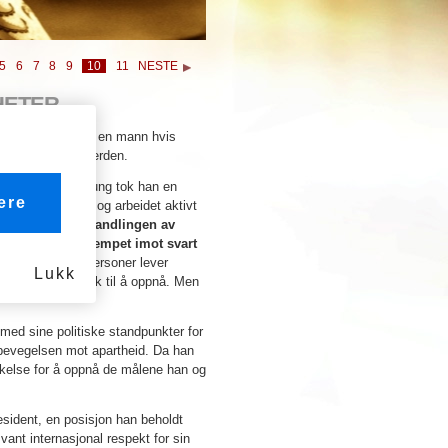
5
6
7
8
9
10
11
NESTE
HETER
hetssymboler, er en mann hvis
mpere over hele verden.
-Afrika, og som ung tok han en
ere
 kongress (ANC) og arbeidet aktivt
en rettslige behandlingen av
nans, jeg har kjempet imot svart
unn, hvori alle personer lever
Lukk
 å leve lenge nok til å oppnå. Men
med sine politiske standpunkter for
 bevegelsen mot apartheid. Da han
ykkelse for å oppnå de målene han og
esident, en posisjon han beholdt
vant internasjonal respekt for sin