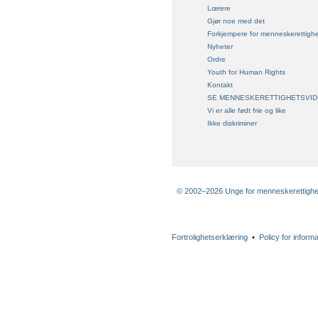
Lœrere
Gjør noe med det
Forkjempere for menneskerettighe
Nyheter
Ordre
Youth for Human Rights
Kontakt
SE MENNESKERETTIGHETSVID
Vi er alle født frie og like
Ikke diskriminer
© 2002–2026 Unge for menneskerettigheter
Fortrolighetserklæring
•
Policy for inform