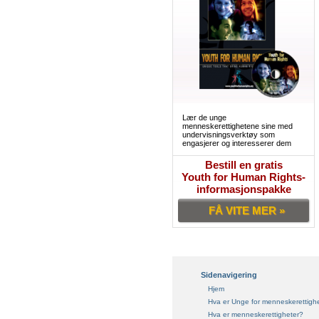
Lær de unge
menneskerettighetene sine med
undervisningsverktøy som
engasjerer og interesserer dem
Bestill en gratis
Youth for Human Rights-
informasjonspakke
FÅ VITE MER »
Sidenavigering
Hjem
Hva er Unge for menneskerettigh
Hva er menneskerettigheter?