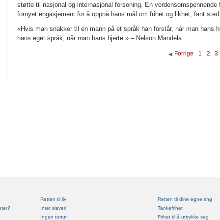
støtte til nasjonal og internasjonal forsoning. En verdensomspennende f
fornyet engasjement for å oppnå hans mål om frihet og likhet, fant ste
«Hvis man snakker til en mann på et språk han forstår, når man hans 
hans eget språk, når man hans hjerte.» – Nelson Mandela
Forrige
1
2
3
Retten til liv
Retten til dine egne ting
eter?
Intet slaveri
Tankefrihet
Ingen tortur
Frihet til å uttrykke seg