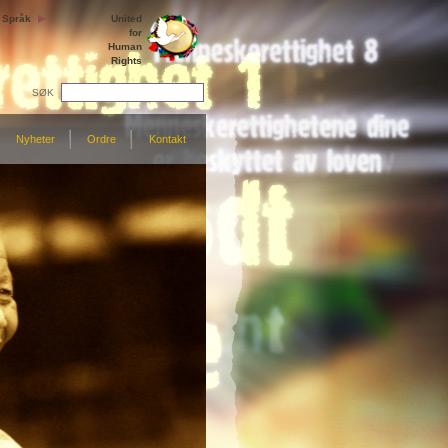
Språk
United
for
Human
Rights
SØK
Nyheter
Ordre
Kontakt